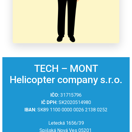
TECH – MONT
Helicopter company s.r.o.
IČO:
31715796
IČ DPH:
SK2020514980
IBAN:
SK89 1100 0000 0026 2138 0252
Letecká 1656/39
Spišská Nová Ves 05201