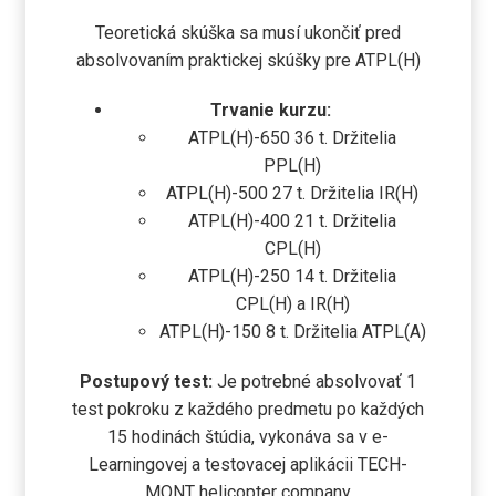
Teoretická skúška sa musí ukončiť pred
absolvovaním praktickej skúšky pre ATPL(H)
Trvanie kurzu:
ATPL(H)-650 36 t. Držitelia
PPL(H)
ATPL(H)-500 27 t. Držitelia IR(H)
ATPL(H)-400 21 t. Držitelia
CPL(H)
ATPL(H)-250 14 t. Držitelia
CPL(H) a IR(H)
ATPL(H)-150 8 t. Držitelia ATPL(A)
Postupový test:
Je potrebné absolvovať 1
test pokroku z každého predmetu po každých
15 hodinách štúdia, vykonáva sa v e-
Learningovej a testovacej aplikácii TECH-
MONT helicopter company