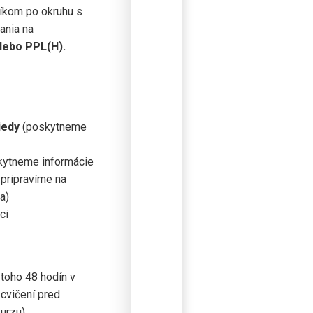
níkom po okruhu s
ania na
lebo PPL(H).
iedy
(poskytneme
ytneme informácie
 pripravíme na
a)
ci
 toho 48 hodín v
cvičení pred
kurzu)