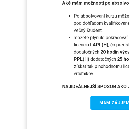
Aké mám možnosti po absolvo
Po absolvovaní kurzu môžet
pod dohľadom kvalifikovanéh
večný študent,
môžete plynule pokračovať 
licenciu
LAPL(H)
, čo preds
dodatočných
20 hodín výcv
PPL(H)
dodatočných
25 ho
získať tak plnohodnotnú lic
vrtuľníkov.
NAJIDEÁLNEJŠÍ SPOSOB AKO 
MÁM ZÁUJEM