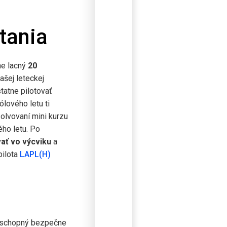
etania
ne lacný
20
našej leteckej
atne pilotovať
ólového letu ti
olvovaní mini kurzu
ého letu. Po
ať vo výcviku
a
pilota
LAPL(H)
 schopný bezpečne