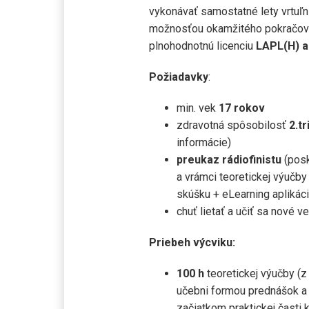
vykonávať samostatné lety vrtuľ
možnosťou okamžitého pokračov
plnohodnotnú licenciu
LAPL(H)
a
Požiadavky
:
min. vek
17 rokov
zdravotná spôsobilosť
2.tr
informácie)
preukaz rádiofinistu
(posk
a vrámci teoretickej výučby
skúšku + eLearning aplikáci
chuť lietať a učiť sa nové ve
Priebeh výcviku:
100 h
teoretickej výučby (z
učebni formou prednášok a 
začiatkom praktickej časti 