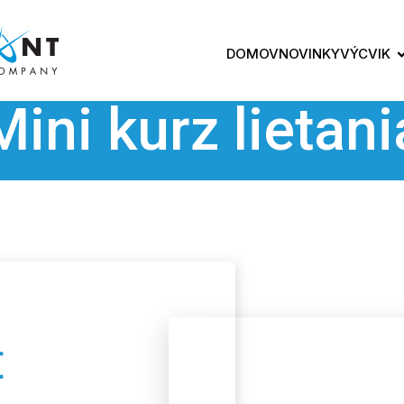
DOMOV
NOVINKY
VÝCVIK
Mini kurz lietani
€