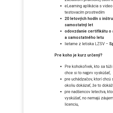
eLearning aplikácia s video
testovacím prostredím
20 letových hodín s inšt
samostatný let
odovzdanie certifikátu o
a samostatného letu
lietame z letiska LZSV –
S
Pre koho je kurz určený?
Pre kohokoľvek, kto sa túži
chce si to najprv vyskúšať,
pre uchádzačov, ktorí chcú
okoliu dokázať, že to dokáž
pre nadšencov letectva, ktor
vyskúšať, no nemajú záuje
licenciu,