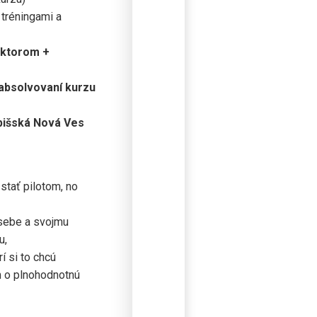
 tréningami a
ruktorom +
 absolvovaní kurzu
pišská Nová Ves
 stať pilotom, no
 sebe a svojmu
u,
í si to chcú
m o plnohodnotnú