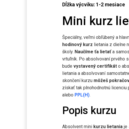
Dĺžka výcviku: 1-2 mesiace
Mini kurz li
Špeciálny, veľmi obľúbený a hlav
hodinový kurz
lietania z dielne 
školy.
Naučíme ťa lietať
a samost
vrtuľník. Po absolvovaní prvého s
bude
vystavený certifikát
o abs
lietania a absolvovaní samostatn
skončení kurzu
môžeš pokračov
získať tak plnohodnotnú licenciu 
alebo
PPL(H)
.
Popis kurzu
Absolvent mini
kurzu lietania
je