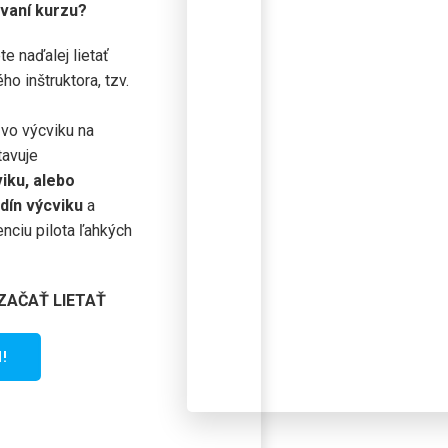
vaní kurzu?
e naďalej lietať
o inštruktora, tzv.
vo výcviku na
tavuje
iku, alebo
dín výcviku
a
enciu pilota ľahkých
ZAČAŤ LIETAŤ
!