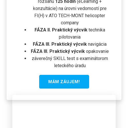
rozsahu
125 hodín
(eLearning +
konzultácie) na úrovni vedomostí pre
FI(H) v ATO TECH-MONT helicopter
company
FÁZA II. Praktický výcvik
technika
pilotovania
FÁZA III. Praktický výcvik
navigácia
FÁZA III. Praktický výcvik
opakovanie
záverečný SKILL test s examinátorom
leteckého úradu
MÁM ZÁUJEM!