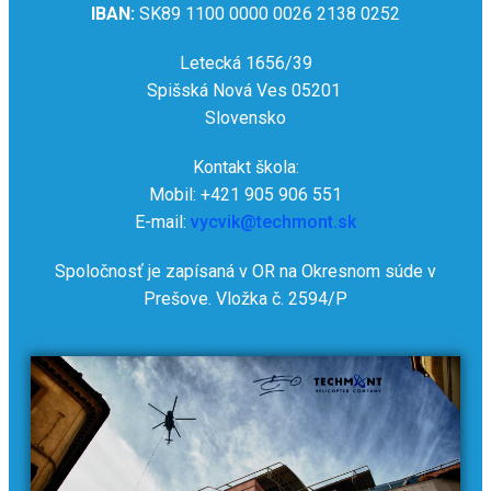
IBAN:
SK89 1100 0000 0026 2138 0252
Letecká 1656/39
Spišská Nová Ves 05201
Slovensko
Kontakt škola:
Mobil: +421 905 906 551
E-mail:
vycvik@techmont.sk
Spoločnosť je zapísaná v OR na Okresnom súde v
Prešove. Vložka č. 2594/P