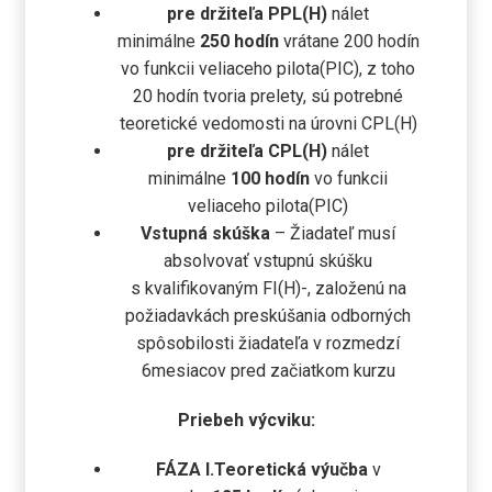
pre držiteľa PPL(H)
nálet
minimálne
250 hodín
vrátane 200 hodín
vo funkcii veliaceho pilota(PIC), z toho
20 hodín tvoria prelety, sú potrebné
teoretické vedomosti na úrovni CPL(H)
pre držiteľa CPL(H)
nálet
minimálne
100 hodín
vo funkcii
veliaceho pilota(PIC)
Vstupná skúška
– Žiadateľ musí
absolvovať vstupnú skúšku
s kvalifikovaným FI(H)-, založenú na
požiadavkách preskúšania odborných
spôsobilosti žiadateľa v rozmedzí
6mesiacov pred začiatkom kurzu
Priebeh výcviku:
FÁZA I.Teoretická výučba
v