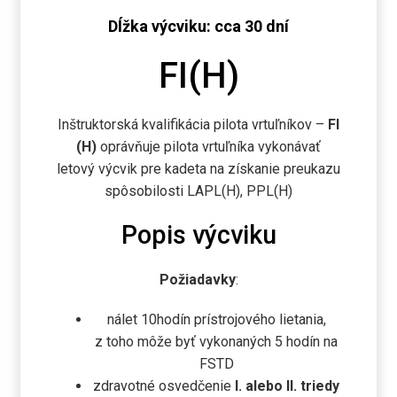
Dĺžka výcviku: cca 30 dní
FI(H)
Inštruktorská kvalifikácia pilota vrtuľníkov –
FI
(H)
oprávňuje pilota vrtuľníka vykonávať
letový výcvik pre kadeta na získanie preukazu
spôsobilosti LAPL(H), PPL(H)
Popis výcviku
Požiadavky
:
nálet 10hodín prístrojového lietania,
z toho môže byť vykonaných 5 hodín na
FSTD
zdravotné osvedčenie
I. alebo II. triedy