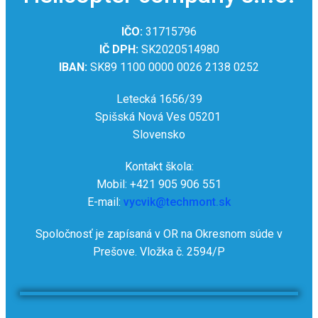
IČO:
31715796
IČ DPH:
SK2020514980
IBAN:
SK89 1100 0000 0026 2138 0252
Letecká 1656/39
Spišská Nová Ves 05201
Slovensko
Kontakt škola:
Mobil: +421 905 906 551
E-mail:
vycvik@techmont.sk
Spoločnosť je zapísaná v OR na Okresnom súde v
Prešove. Vložka č. 2594/P