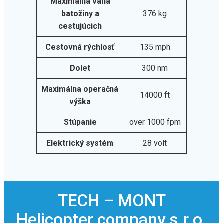
Maximálna váha
batožiny a
376 kg
cestujúcich
Cestovná rýchlosť
135 mph
Dolet
300 nm
Maximálna operačná
14000 ft
výška
Stúpanie
over 1000 fpm
Elektrický systém
28 volt
TECH – MONT
Helicopter company s.r.o.