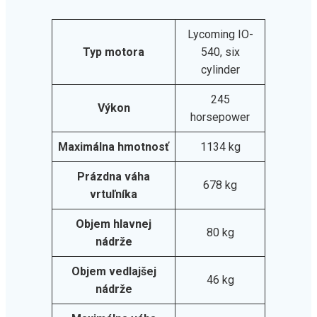
Lycoming IO-
Typ motora
540, six
cylinder
245
Výkon
horsepower
Maximálna hmotnosť
1134 kg
Prázdna váha
678 kg
vrtuľníka
Objem hlavnej
80 kg
nádrže
Objem vedlajšej
46 kg
nádrže